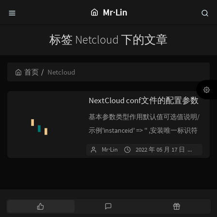
Mr·Lin
标签 Netcloud 下的文章
首页
Netcloud
NextCloud conf文件的配置参数
基本参数类型作用默认值可选值说明/
示例'instanceid' => '' ,安装唯一标识符
自动生成 不要更改'passwordsalt' =>...
Mr·Lin
2022 年 05 月 17 日
暂无
热
最
随
门
新
机