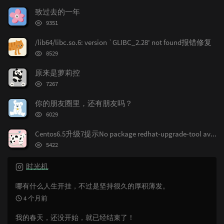
文
评
文
致过去的一年
章
论
章
浏
9351
览
次
/lib64/libc.so.6: version `GLIBC_2.28' not found报错修复
数:
浏
8529
览
次
原来是萝莉控
数:
浏
7267
览
次
你的朋友圈里，还有朋友吗？
数:
浏
6029
览
次
Centos6.5升级7提示No package redhat-upgrade-tool available.
数:
浏
5422
览
次
时光机
数:
哪有什么人生开挂，不过是坚持很久的厚积薄发。
4 个月前
我的春天，还没开始，就已经结束了！