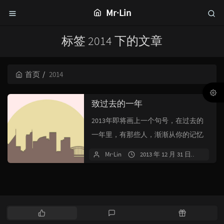
Mr·Lin
标签 2014 下的文章
首页
2014
致过去的一年
2013年即将画上一个句号，在过去的
一年里，有那些人，渐渐从你的记忆
里模糊，又有些人很突然出现在你的
Mr·Lin
2013 年 12 月 31 日
7 条
世界里。过去的一年里，你见证了他
人甜蜜携手，也见证了生...
热
最
随
门
新
机