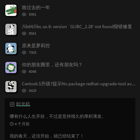
文
评
文
致过去的一年
章
论
章
浏
9381
览
次
/lib64/libc.so.6: version `GLIBC_2.28' not found报错修复
数:
浏
8561
览
次
原来是萝莉控
数:
浏
7303
览
次
你的朋友圈里，还有朋友吗？
数:
浏
6048
览
次
Centos6.5升级7提示No package redhat-upgrade-tool available.
数:
浏
5429
览
次
时光机
数:
哪有什么人生开挂，不过是坚持很久的厚积薄发。
4 个月前
我的春天，还没开始，就已经结束了！