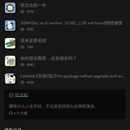
文
评
文
致过去的一年
章
论
章
浏
9370
览
次
/lib64/libc.so.6: version `GLIBC_2.28' not found报错修复
数:
浏
8552
览
次
原来是萝莉控
数:
浏
7291
览
次
你的朋友圈里，还有朋友吗？
数:
浏
6043
览
次
Centos6.5升级7提示No package redhat-upgrade-tool available.
数:
浏
5426
览
次
时光机
数:
哪有什么人生开挂，不过是坚持很久的厚积薄发。
4 个月前