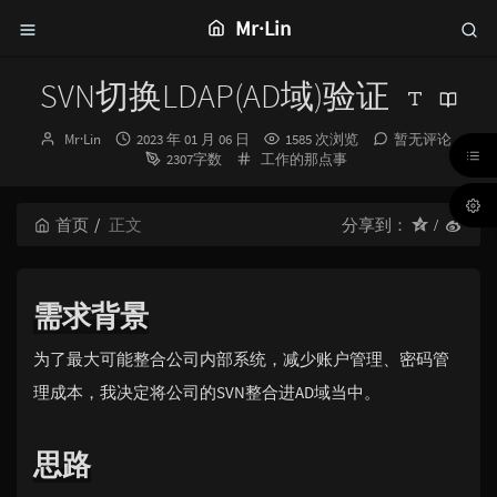
Mr·Lin
SVN切换LDAP(AD域)验证
博
发
Mr·Lin
2023 年 01 月 06 日
1585 次浏览
暂无评论
主：
布
分
2307字数
工作的那点事
时
类：
间：
首页
正文
分享到：
需求背景
为了最大可能整合公司内部系统，减少账户管理、密码管
理成本，我决定将公司的SVN整合进AD域当中。
思路