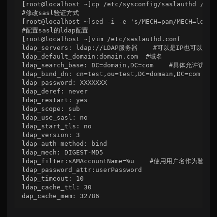
[root@localhost ~]cp /etc/sysconfig/saslauthd /etc/
#修改sasl验证方式

[root@localhost ~]sed -i -e 's/MECH=pam/MECH=ldap/'
#配置sasl的ldap配置

[root@localhost ~]vim /etc/saslauthd.conf

ldap_servers: ldap://LDAP服务器    #可以是IP也可以是域名
ldap_default_domain:domain.com  #域名

ldap_search_base: DC=domain,DC=com    #具体允许访问的
ldap_bind_dn: cn=test,ou=test,DC=domain,DC=com 
ldap_password: XXXXXXX

ldap_deref: never

ldap_restart: yes

ldap_scope: sub

ldap_use_sasl: no

ldap_start_tls: no

ldap_version: 3

ldap_auth_method: bind

ldap_mech: DIGEST-MD5

ldap_filter:sAMAccountName=%u    #使用用户名作为验证方
ldap_password_attr:userPassword

ldap_timeout: 10

ldap_cache_ttl: 30

dap_cache_mem: 32786