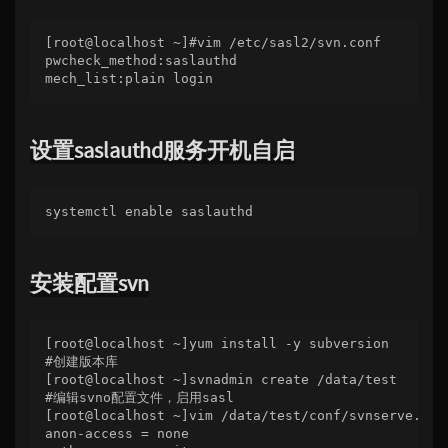
[root@localhost ~]#vim /etc/sasl2/svn.conf

pwcheck_method:saslauthd

设置saslauthd服务开机自启
安装配置svn
[root@localhost ~]yum install -y subversion

#创建版本库

[root@localhost ~]svnadmin create /data/test

#编辑svno配置文件，启用sasl

[root@localhost ~]vim /data/test/conf/svnserve.conf
anon-access = none
