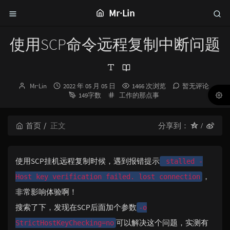
Mr·Lin
使用SCP命令远程复制中断问题
博
发
Mr·Lin
2022 年 05 月 05 日
1466 次浏览
暂无评论
主：
布
分
149字数
工作的那点事
时
类：
间：
首页
正文
分享到：
使用SCP挂机远程复制时候，遇到报错提示
stalled -
，
Host key verification failed. lost connection
非常影响体验啊！
搜索了下，发现在SCP后面加个参数
-o
可以解决这个问题，实测有
StrictHostKeyChecking=no