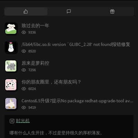
热
最
随
门
新
机
文
评
文
致过去的一年
章
论
章
浏
9336
览
次
/lib64/libc.so.6: version `GLIBC_2.28' not found报错修复
数:
浏
8520
览
次
原来是萝莉控
数:
浏
7256
览
次
你的朋友圈里，还有朋友吗？
数:
浏
6024
览
次
Centos6.5升级7提示No package redhat-upgrade-tool available.
数:
浏
5419
览
次
时光机
数:
哪有什么人生开挂，不过是坚持很久的厚积薄发。