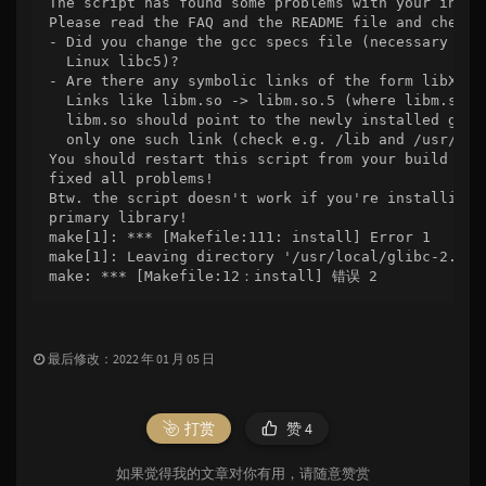
The script has found some problems with your instal
Please read the FAQ and the README file and check t
- Did you change the gcc specs file (necessary afte
  Linux libc5)?

- Are there any symbolic links of the form libXXX.s
  Links like libm.so -> libm.so.5 (where libm.so.5 
  libm.so should point to the newly installed glibc
  only one such link (check e.g. /lib and /usr/lib)
You should restart this script from your build dire
fixed all problems!

Btw. the script doesn't work if you're installing G
primary library!

make[1]: *** [Makefile:111: install] Error 1

make[1]: Leaving directory '/usr/local/glibc-2.28'

make: *** [Makefile:12：install] 错误 2
最后修改：2022 年 01 月 05 日
打赏
赞
4
如果觉得我的文章对你有用，请随意赞赏