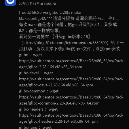
22年12月31日 at 19:56:20
[root@fileServer glibc-2.28]# make
Makeconfig:42: *** 遗漏分隔符 遗漏分隔符 %s。 停止。
每次make都是这个问题，把gcc升级到8.3.1，又换成
8.2，都是一样的结果。
看到另一篇博客 【升级glibc版本2.18】
（https://blog.51cto.com/feirenraoyuan/5354600）给了一
点触动，所以直接下载glibc的rpm文件，直接rpm安装
glibc： wget
https://vault.centos.org/centos/8/BaseOS/x86_64/os/Pack
ages/glibc-2.28-164.el8.x86_64.rpm
glibc-devel： wget
https://vault.centos.org/centos/8/BaseOS/x86_64/os/Pack
ages/glibc-devel-2.28-164.el8.x86_64.rpm
glibc-common：wget
https://vault.centos.org/centos/8/BaseOS/x86_64/os/Pack
ages/glibc-common-2.28-164.el8.x86_64.rpm
glibc-headers： wget
https://vault.centos.org/centos/8/BaseOS/x86_64/os/Pack
ages/glibc-headers-2.28-164.el8.x86_64.rpm
glibc-lang： wget