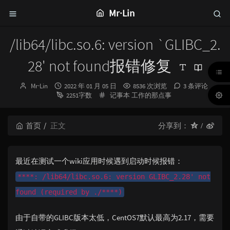
Mr·Lin
/lib64/libc.so.6: version `GLIBC_2.
28' not found报错修复
博
发
Mr·Lin
2022 年 01 月 05 日
8536 次浏览
3 条评论
主：
布
分
2251字数
记事本
工作的那点事
时
类：
间：
首页
正文
分享到：
最近在测试一个wiki应用时候遇到启动时候报错：
****: /lib64/libc.so.6: version GLIBC_2.28' not
found (required by ./****)
由于自带的GLIBC版本太低，CentOS7默认最高为2.17，需要