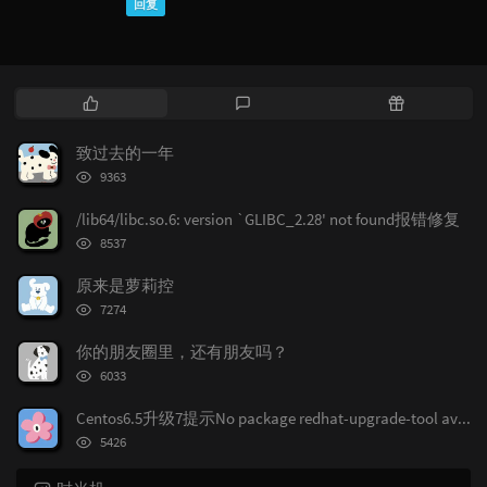
回复
热
最
随
门
新
机
文
评
文
致过去的一年
章
论
章
浏
9363
览
次
/lib64/libc.so.6: version `GLIBC_2.28' not found报错修复
数:
浏
8537
览
次
原来是萝莉控
数:
浏
7274
览
次
你的朋友圈里，还有朋友吗？
数:
浏
6033
览
次
Centos6.5升级7提示No package redhat-upgrade-tool available.
数:
浏
5426
览
次