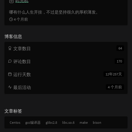
时光机
数:
哪有什么人生开挂，不过是坚持很久的厚积薄发。
4 个月前
博客信息
文章数目
64
评论数目
170
运行天数
12年257天
最后活动
4 个月前
文章标签
Centos
gcc编译器
glibc2.8
libc.so.6
make
bison