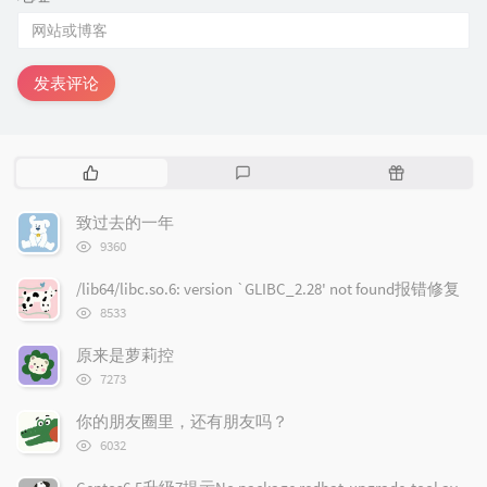
发表评论
热
最
随
门
新
机
文
评
文
致过去的一年
章
论
章
浏
9360
览
次
/lib64/libc.so.6: version `GLIBC_2.28' not found报错修复
数:
浏
8533
览
次
原来是萝莉控
数:
浏
7273
览
次
你的朋友圈里，还有朋友吗？
数:
浏
6032
览
次