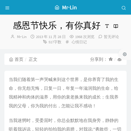
Mr·Lin
感恩节快乐，有你真好
博
发
Mr·Lin
2013 年 11 月 28 日
1968 次浏览
暂无评论
主：
布
分
517字数
心情日记
时
类：
间：
首页
正文
分享到：
当我们随着第一声哭喊来到这个世界，是你养育了我的生
命，你无怨无悔，日复一日，年复一年滋润我的生命，给
我精神和肉体的滋养，用你的衰老换来我的成长；生我养
我的父母，你为我的付出，怎能让我不感动！
当我迷惘时，受委屈时，你总会默默地在我身旁，静静的
听着我诉说，轻轻的拍拍我的肩膀，对我说:"勇敢些，一切